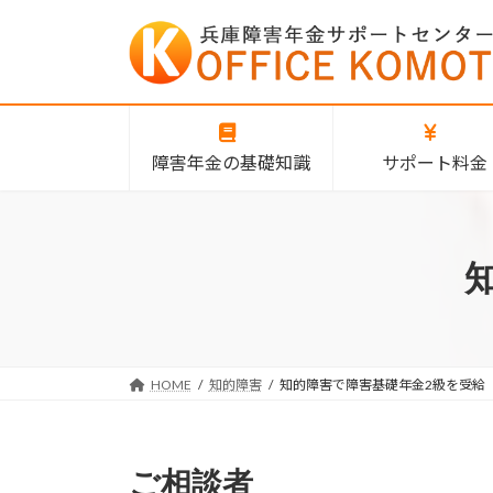
コ
ナ
ン
ビ
テ
ゲ
ン
ー
ツ
シ
へ
ョ
障害年金の基礎知識
サポート料金
ス
ン
キ
に
ッ
移
プ
動
HOME
知的障害
知的障害で障害基礎年金2級を受給
ご相談者