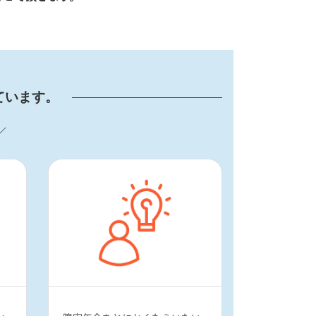
ています。
／