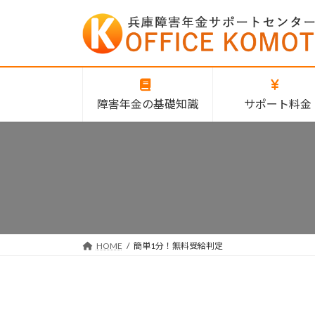
コ
ナ
ン
ビ
テ
ゲ
ン
ー
ツ
シ
へ
ョ
障害年金の基礎知識
サポート料金
ス
ン
キ
に
ッ
移
プ
動
HOME
簡単1分！無料受給判定