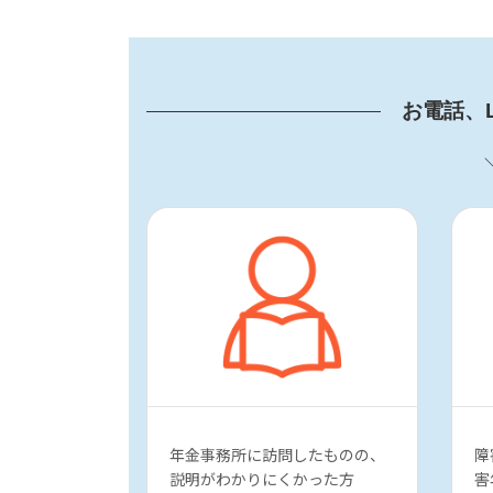
A
l
t
e
お電話、
r
n
a
t
i
v
e
:
年金事務所に訪問したものの、
障
説明がわかりにくかった方
害