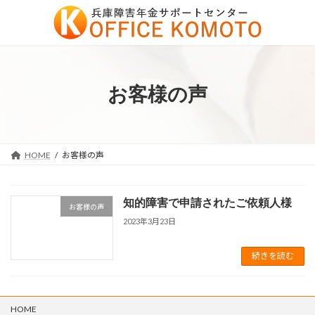
コ
ナ
ン
ビ
テ
ゲ
ン
ー
ツ
シ
へ
ョ
お客様の声
ス
ン
キ
に
ッ
移
プ
動
HOME
お客様の声
知的障害で申請されたご依頼人様
お客様の声
2023年3月23日
続きを読む
HOME