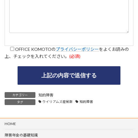
OFFICE KOMOTOの
プライバシーポリシー
をよくお読みの
上、チェックを入れてください。
(必須)
A
知的障害
カテゴリー
l
ウイリアムズ症候群
知的障害
タグ
t
e
r
n
HOME
a
t
障害年金の基礎知識
i