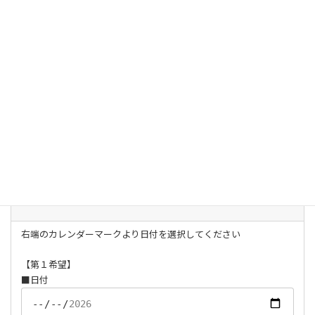
必須
無料相談を申し込みたい
受給できる可能性を聞きたい
その他
＊その他のお問い合わせ内容の方は下記ご相談内容にご記入くだ
さい。
また、カレンダーの面談可能時間帯をご確認のうえ、ご希望面談
日時をにご記入ください。
ご相談希望日
任意
9：00～20：30の間で選択してください
右端のカレンダーマークより日付を選択してください
【第１希望】
■日付