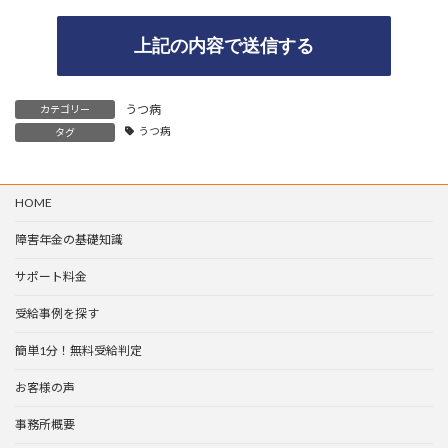
A
うつ病
カテゴリー
l
うつ病
タグ
t
e
r
n
HOME
a
t
障害年金の基礎知識
i
v
e
サポート料金
:
受給事例を探す
簡単1分！無料受給判定
お客様の声
事務所概要