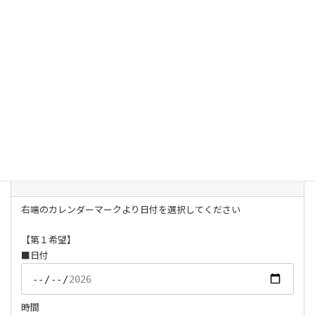
無料相談を申し込みたい
受給できる可能性を聞きたい
その他
＊その他のお問い合わせ内容の方は下記ご相談内容にご記入くだ
さい。
また、カレンダーの面談可能時間帯をご確認のうえ、ご希望面談
日時をにご記入ください。
ご相談希望日
任意
9：00～20：30の間で選択してください
右端のカレンダーマークより日付を選択してください
【第１希望】
■日付
時間