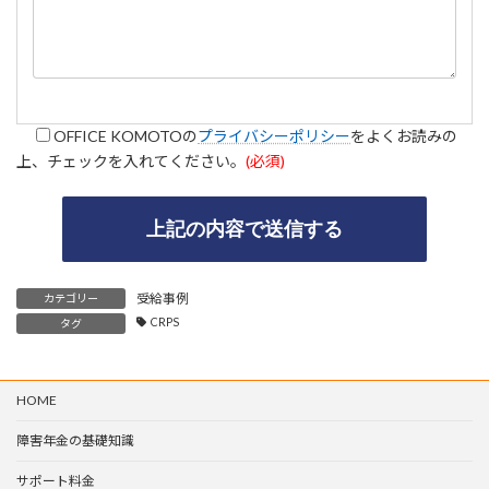
OFFICE KOMOTOの
プライバシーポリシー
をよくお読みの
上、チェックを入れてください。
(必須)
A
受給事例
カテゴリー
l
CRPS
タグ
t
e
r
n
HOME
a
t
障害年金の基礎知識
i
v
e
サポート料金