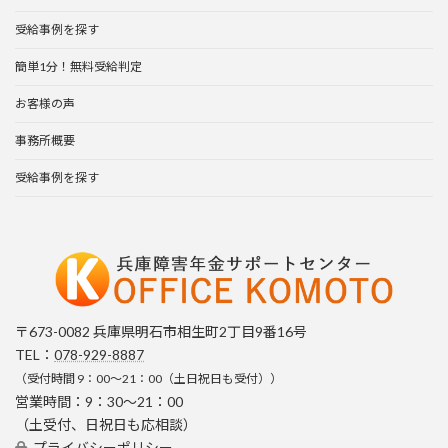
:
受給事例を探す
簡単1分！無料受給判定
お客様の声
事務所概要
受給事例を探す
〒673-0082 兵庫県明石市相生町2丁目9番16号
TEL：
078-929-8887
（受付時間 9：00～21：00（土日祝日も受付））
営業時間：9：30～21：00
（土受付、日祝日も応相談）
プライバシーポリシー